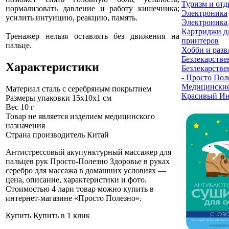
Туризм и от
нормализовать давление и работу кишечника;
Электроника
усилить интуицию, реакцию, память.
Электроника 
Картриджи д
Тренажер нельзя оставлять без движения на
принтеров
пальце.
Хобби и разв
Безлекарстве
Характеристики
Безлекарстве
- Просто Пол
Медицинские
Материал
сталь с серебряным покрытием
Красивый Ин
Размеры упаковки
15x10x1 см
Вес
10 г
Товар не является изделием медицинского
назначения
Страна производитель
Китай
Антистрессовый акупунктурный массажер для
пальцев рук Просто-Полезно Здоровье в руках
серебро для массажа в домашних условиях —
цена, описание, характеристики и фото.
Стоимостью 4 лари товар можно купить в
интернет-магазине «Просто Полезно»
.
Купить
Купить в 1 клик