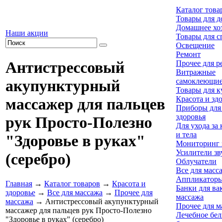
Каталог това
Товары для д
Домашнее хо
Наши акции
Товары для с
Освещение
Ремонт
Антистрессовый
Прочее для р
Витражные
самоклеющие
акупунктурный
Товары для к
Красота и зд
массажер для пальцев
Приборы для
здоровья
рук Просто-Полезно
Для ухода за
и тела
"Здоровье в руках"
Мониторинг 
Усилители зв
(серебро)
Облучатели
Все для масс
Аппликаторы
Главная
→
Каталог товаров
→
Красота и
Банки для ва
здоровье
→
Все для массажа
→
Прочее для
массажа
массажа
→ Антистрессовый акупунктурный
Прочее для м
массажер для пальцев рук Просто-Полезно
Лечебное бел
"Здоровье в руках" (серебро)