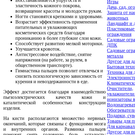
Восстанавливается упругость и
Игры
эластичность кожного покрова,
Дача, сад, ог
возвращение красоты и молодости рукам.
Защита от на
Ногти становятся крепкими и здоровыми.
животных
Возрастает эффективность применения
Ландшафт и 
питательных и увлажняющих
Пластиковые
косметических средств благодаря
ограждения
прониканию в более глубокие слои кожи.
Садовые огр
Способствует развитию мелкой моторики.
ДПК
Улучшается кровоток.
Садовые огр
Антистрессовое воздействие, снятие
металла
напряжения (на работе, за рулем, в
Другое для д
общественном транспорте).
Бытовая техн
Гимнастика пальцев позволит отвлечься и
Техника для 
снизить психологическую зависимость от
Электроинст
курения и невоздержанности в еде.
Климатическ
Очистители,
Эффект достигается благодаря взаимодействию
увлажнители
пьезоэлектрических качеств кожи и
ионизаторы в
каталитической особенностью конструкции
Водонагрева
изделия.
Обогревател
Подарки, сув
На кисти располагаются множество нервных
Товары для п
окончаний, которые связаны с функциями мозга
Для карнавал
и внутренних органов. Разминка пальцев
Другое для п
поможет снять головную боль, усталость;