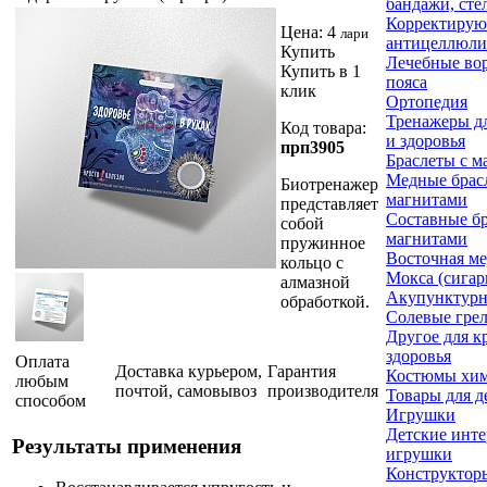
бандажи, сте
Корректирую
Цена:
4
лари
антицеллюли
Купить
Лечебные во
Купить в 1
пояса
клик
Ортопедия
Тренажеры д
Код товара:
и здоровья
прп3905
Браслеты с м
Медные брас
Биотренажер
магнитами
представляет
Составные бр
собой
магнитами
пружинное
Восточная м
кольцо с
Мокса (сигар
алмазной
Акупунктурн
обработкой.
Солевые гре
Другое для к
здоровья
Оплата
Доставка курьером,
Гарантия
Костюмы хи
любым
почтой, самовывоз
производителя
Товары для д
способом
Игрушки
Детские инт
Результаты применения
игрушки
Конструктор