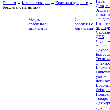
Игры
Главная
→
Каталог товаров
→
Красота и здоровье
→
Дача, са
Браслеты с магнитами
Защита 
животн
Ландшаф
Медные
Составные
Пластик
браслеты с
браслеты с
огражде
магнитами
магнитами
Садовые
ДПК
Садовые
металла
Другое 
Бытовая
Техника
Электр
Климати
Очистит
увлажни
ионизат
Водонаг
Обогрев
Подарки
Товары 
Для кар
Другое 