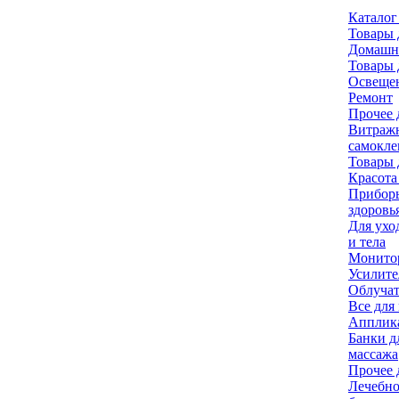
Каталог
Товары 
Домашне
Товары 
Освеще
Ремонт
Прочее 
Витраж
самокл
Товары 
Красота
Приборы
здоровь
Для ухо
и тела
Монитор
Усилите
Облуча
Все для
Апплик
Банки д
массажа
Прочее 
Лечебно