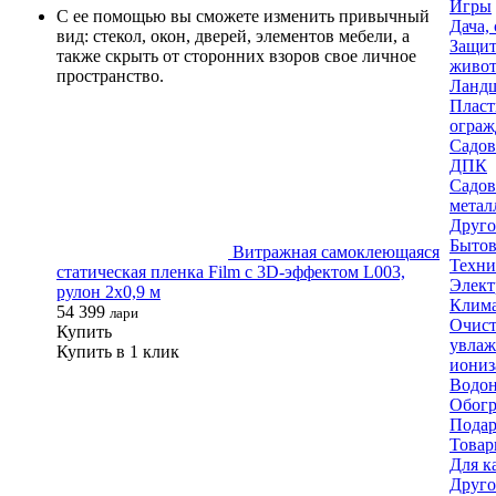
Игры
С ее помощью вы сможете изменить привычный
Дача, 
вид: стекол, окон, дверей, элементов мебели, а
Защит
также скрыть от сторонних взоров свое личное
живо
пространство.
Ландш
Пласт
ограж
Садов
ДПК
Садов
метал
Друго
Бытов
Витражная самоклеющаяся
Техни
статическая пленка Film с 3D-эффектом L003,
Элект
рулон 2х0,9 м
Клима
54 399
лари
Очист
Купить
увлаж
Купить в 1 клик
иониз
Водон
Обогр
Подар
Товар
Для к
Друго