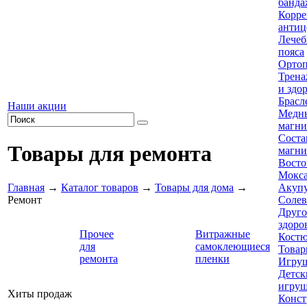
банда
Корре
антиц
Лечеб
пояса
Ортоп
Трена
и здо
Брасл
Наши акции
Медны
магни
Соста
Товары для ремонта
магни
Восто
Мокса
Главная
→
Каталог товаров
→
Товары для дома
→
Акупу
Ремонт
Солев
Друго
здоро
Прочее
Витражные
Кост
для
самоклеющиеся
Товар
ремонта
пленки
Игру
Детск
игру
Хиты продаж
Конст