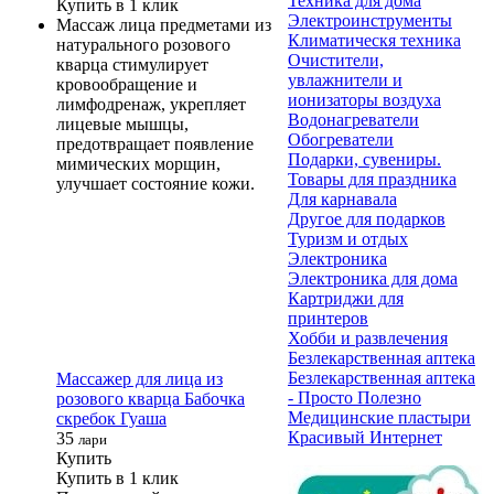
Техника для дома
Купить в 1 клик
Электроинструменты
Массаж лица предметами из
Климатическя техника
натурального розового
Очистители,
кварца стимулирует
увлажнители и
кровообращение и
ионизаторы воздуха
лимфодренаж, укрепляет
Водонагреватели
лицевые мышцы,
Обогреватели
предотвращает появление
Подарки, сувениры.
мимических морщин,
Товары для праздника
улучшает состояние кожи.
Для карнавала
Другое для подарков
Туризм и отдых
Электроника
Электроника для дома
Картриджи для
принтеров
Хобби и развлечения
Безлекарственная аптека
Безлекарственная аптека
Массажер для лица из
- Просто Полезно
розового кварца Бабочка
Медицинские пластыри
скребок Гуаша
Красивый Интернет
35
лари
Купить
Купить в 1 клик