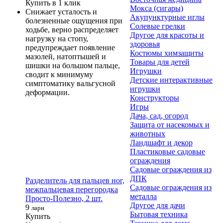
Купить в 1 клик
Мокса (сигары)
Снижает усталость и
Акупунктурные иглы
болезненные ощущения при
Солевые грелки
ходьбе, верно распределяет
Другое для красоты и
нагрузку на стопу,
здоровья
предупреждает появление
Костюмы химзащиты
мазолей, натоптышей и
Товары для детей
шишки на большом пальце,
Игрушки
сводит к минимуму
Детские интерактивные
симптоматику вальгусной
игрушки
деформации.
Конструкторы
Игры
Дача, сад, огород
Защита от насекомых и
животных
Ландшафт и декор
Пластиковые садовые
ограждения
Садовые ограждения из
ДПК
Разделитель для пальцев ног,
Садовые ограждения из
межпальцевая перегородка
металла
Просто-Полезно, 2 шт.
Другое для дачи
9
лари
Бытовая техника
Купить