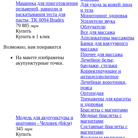
Машинка для приготовления
Для ухода за кожей лица
пельменей, равиоли и
и тела
раскатывания теста для
Мониторинг здоровья
пасты, TK 0094 Bradex
Усилители звука
79 885
лари
Облучатели
Купить
Все для массажа
Купить в 1 клик
Аппликаторы массажеры
Банки для вакуумного
Возможно, вам понравится
массажа
Прочее для массажа
На макете изображены
Лечебное белье,
акупунктурные точки.
бандажи, стельки
Корректирующее и
антицеллюлитное
Лечебные воротники,
пояса
Ортопедия
Тренажеры для красоты
и здоровья
Браслеты с магнитами
Медные браслеты с
Модель для акупунктуры и
магнитами
анатомии - Человек (84см)
Составные браслеты с
345
лари
магнитами
Купить
Восточная медицина