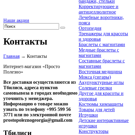
бандажи, стельки
Корректирующее и
антицеллюлитное
Лечебные воротники,
Наши акции
пояса
Ортопедия
Тренажеры для красоты
Контакты
и здоровья
Браслеты с магнитами
Медные браслеты с
магнитами
Главная
→ Контакты
Составные браслеты с
магнитами
Интернет-магазин
«
Просто
Восточная медицина
Полезно
»
Мокса (сигары)
Все доставки осуществляются из
Акупунктурные иглы
Тбилиси, адреса пунктов
Солевые грелки
самовывоза в городах необходимо
Другое для красоты и
уточнить у менеджера.
здоровья
Информацию о товаре можно
Костюмы химзащиты
узнать по телефону
+995 599 56
Товары для детей
3771
или по электронной почте
Игрушки
prostopoleznogeorgia
@
gmail.com
Детские интерактивные
игрушки
Конструкторы
Тбилиси