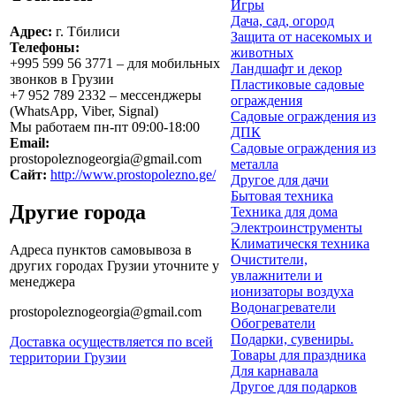
Игры
Дача, сад, огород
Адрес:
г.
Тбилиси
Защита от насекомых и
Телефоны:
животных
+995 599 56 3771
– для мобильных
Ландшафт и декор
звонков в Грузии
Пластиковые садовые
+7 952 789 2332
– мессенджеры
ограждения
(WhatsApp, Viber, Signal)
Садовые ограждения из
Мы работаем
пн-пт 09:00-18:00
ДПК
Email:
Садовые ограждения из
prostopoleznogeorgia
@
gmail.com
металла
Сайт:
http://www.prostopolezno.ge/
Другое для дачи
Бытовая техника
Другие города
Техника для дома
Электроинструменты
Климатическя техника
Адреса пунктов самовывоза в
Очистители,
других городах Грузии уточните у
увлажнители и
менеджера
ионизаторы воздуха
Водонагреватели
prostopoleznogeorgia
@
gmail.com
Обогреватели
Подарки, сувениры.
Доставка осуществляется по всей
Товары для праздника
территории Грузии
Для карнавала
Другое для подарков