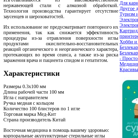
Для кар
нержавеющей стали с алмазной обработкой.
Другое 
Технология производства гарантирует отсутствие
Туризм 
заусенцев и шероховатостей.
Электро
Электро
Их использование не предусматривает повторного их
Картрид
применения, так как снижается эффективность
принтер
процедуры из-за отравления поверхности иглы
Хобби и
продуктами окислительно-восстановительных
Безлекар
реакций органического и неорганического характера,
Безлекар
протекающих во время сеанса, а также из-за риска
- Прост
заражения врача и пациента спидом и гепатитом.
Медицин
Красивы
Характеристики
Размеры
0.3x100 мм
Длина рабочей части
100 мм
Игла
с направителем
Ручка
медная с кольцом
Количество
100 блистеров по 1 игле
Торговая марка
Мед-Кит
Страна производитель
Китай
Восточная медицина в помощь вашему здоровью:
корпоральные акупунктурные стерильные иглы