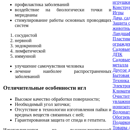
игрушк
профилактика заболеваний
Констру
воздействие на биологически точки и
Игры
меридианы
Дача, са
стимулирование работы основных проводящих
Защита 
систем
животн
Ландшаф
сосудистой
Пластик
нервной
огражде
эндокринной
Садовые
лимфатической
ДПК
иммунной
Садовые
металла
улучшение самочувствия человека
Другое д
лечение наиболее распространенных
Бытовая
заболеваний
Техника
Электро
Отличительные особенности игл
Климати
Очистит
Высокое качество обработки поверхности;
увлажни
Необходимый угол заточки;
ионизат
Отсутствие в технологии изготовления пайки и
Водонаг
вредных веществ связанных с ней;
Обогрев
Гарантированная защита от спида и гепатита.
Подарки
Товары 
Изготавливаются из высококачественной