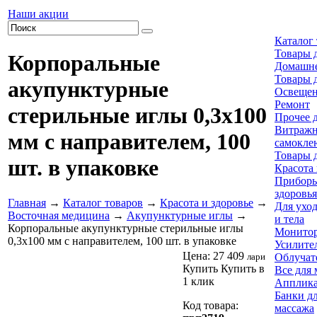
Наши акции
Каталог
Товары 
Корпоральные
Домашне
Товары 
акупунктурные
Освеще
Ремонт
стерильные иглы 0,3х100
Прочее 
Витраж
мм с направителем, 100
самокле
Товары 
шт. в упаковке
Красота 
Приборы
здоровья
Главная
→
Каталог товаров
→
Красота и здоровье
→
Для уход
Восточная медицина
→
Акупунктурные иглы
→
и тела
Корпоральные акупунктурные стерильные иглы
Монитор
0,3х100 мм с направителем, 100 шт. в упаковке
Усилите
Цена:
27 409
лари
Облучат
Купить
Купить в
Все для 
1 клик
Апплика
Банки д
Код товара:
массажа