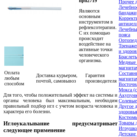
прп2719
Прочее 
Лечебное
Являются
бандажи,
основным
Коррект
инструментом в
антицел
рефлексотерапии.
Лечебны
С их помощью
пояса
происходит
Ортопед
воздействие на
Тренаже
активные точки
и здоров
человеческого
Браслет
организма.
Медные 
магнита
Оплата
Составн
Доставка курьером,
Гарантия
любым
магнита
почтой, самовывоз
производителя
способом
Восточн
Мокса (
Для того, чтобы положительный эффект на системы и
Акупунк
органы человека был максимальным, необходим
Солевые
правильный подбор игл с учетом возраста человека и
Другое д
характера его болезни.
здоровья
Костюм
Иглоукалывание предусматривает
Товары д
Игрушк
следующее применение
Детские