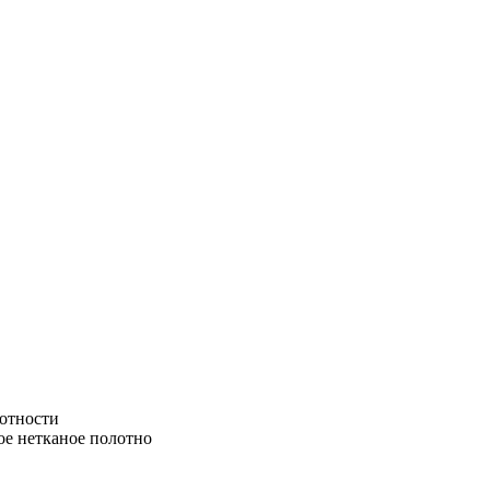
лотности
е нетканое полотно