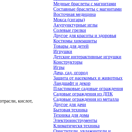
Медные браслеты с магнитами
Составные браслеты с магнитами
Восточная медицина
Мокса (сигары)
Акупунктурные иглы
Солевые грелки
Другое для красоты и здоровья
Костюмы химзащиты
Товары для детей
Игрушки
Детские интерактивные игрушки
Конструкторы
Игры
Дача, сад, огород
Защита от насекомых и животных
Ландшафт и декор
Пластиковые садовые ограждения
Садовые ограждения из ДПК
Садовые ограждения из металла
отрасли, кислот,
Другое для дачи
Бытовая техника
Техника для дома
Электроинструменты
Климатическя техника
Очистители, увлажнители и