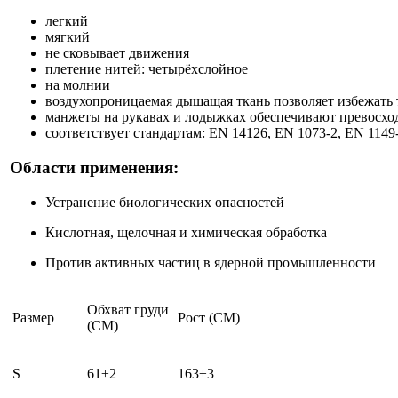
легкий
мягкий
не сковывает движения
плетение нитей: четырёхслойное
на молнии
воздухопроницаемая дышащая ткань позволяет избежать 
манжеты на рукавах и лодыжках обеспечивают превосх
соответствует стандартам: EN 14126, EN 1073-2, EN 1149
Области применения:
Устранение биологических опасностей
Кислотная, щелочная и химическая обработка
Против активных частиц в ядерной промышленности
Обхват груди
Размер
Рост (CM)
(CM)
S
61±2
163±3