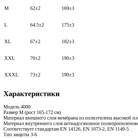
M
62±2
169±3
L
64.5±2
175±3
XL
67±2
182±3
XXL
70±2
190±3
XXXL
73±2
190±3
Характеристики
Модель
4000
Размер
M (рост 165-172 см)
Материал внешнего слоя
мембрана из полиэтилена высокой п
Материал внутреннего слоя
антиадгезионное полипропиленово
Соответствует стандартам
EN 14126, EN 1073-2, EN 1149-5
Тип защиты
3-6