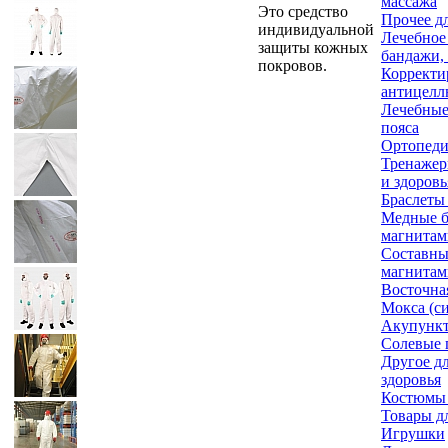
массажа
Это средство
Прочее д
индивидуальной
Лечебное 
защиты кожных
бандажи,
покровов.
Корректи
антицелл
Лечебные
пояса
Ортопеди
Тренажер
и здоровь
Браслеты
Медные б
магнитам
Составны
магнитам
Восточна
Мокса (с
Акупункт
Солевые 
Другое д
здоровья
Костюмы
Товары д
Игрушки