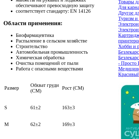
Товары д
обеспечивают превосходную защиту
Для карн
соответствует стандарту: EN 14126
Другое д
Туризм и
Области применения:
Электрон
Электрон
Биофармацевтика
Картридж
Распыление в сельском хозяйстве
принтеро
Строительство
Хобби и 
Автомобильная промышленность
Безлекарс
Химическая обработка
Безлекарс
Очистка помещений от пыли
- Просто
Работа с опасными веществами
Медицинс
Красивый
Обхват груди
Размер
Рост (CM)
(CM)
S
61±2
163±3
M
62±2
169±3