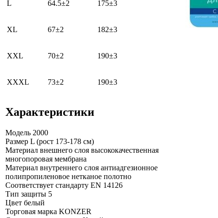
L
64.5±2
175±3
XL
67±2
182±3
XXL
70±2
190±3
XXXL
73±2
190±3
Характеристики
Модель
2000
Размер
L (рост 173-178 см)
Материал внешнего слоя
высококачественная
многопоровая мембрана
Материал внутреннего слоя
антиадгезионное
полипропиленовое нетканое полотно
Соответствует стандарту
EN 14126
Тип защиты
5
Цвет
белый
Торговая марка
KONZER