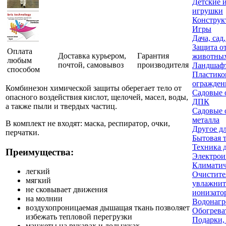
Детские 
игрушки
Конструк
Игры
Дача, сад
Защита о
Оплата
Доставка курьером,
Гарантия
животны
любым
почтой, самовывоз
производителя
Ландшафт
способом
Пластико
огражден
Комбинезон химической защиты оберегает тело от
Садовые 
опасного воздействия кислот, щелочей, масел, воды,
ДПК
а также пыли и твердых частиц.
Садовые 
металла
В комплект не входят: маска, респиратор, очки,
Другое дл
перчатки.
Бытовая 
Техника 
Преимущества:
Электрои
Климатич
легкий
Очистите
мягкий
увлажнит
не сковывает движения
ионизато
на молнии
Водонагр
воздухопроницаемая дышащая ткань позволяет
Обогрева
избежать тепловой перегрузки
Подарки,
манжеты на рукавах и лодыжках