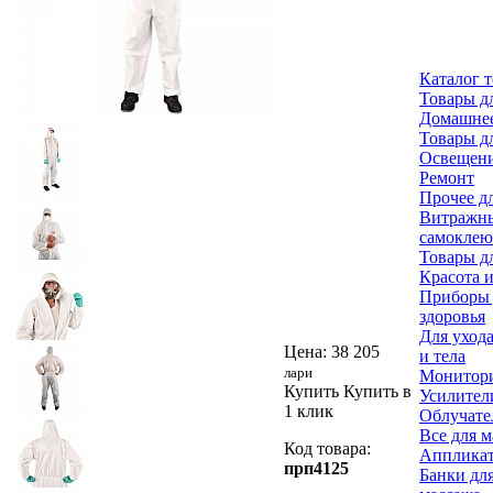
Каталог 
Товары д
Домашнее
Товары д
Освещен
Ремонт
Прочее д
Витражн
самоклею
Товары д
Красота и
Приборы 
здоровья
Для ухода
Цена:
38 205
и тела
лари
Монитори
Купить
Купить в
Усилител
1 клик
Облучате
Все для 
Код товара:
Аппликат
прп4125
Банки дл