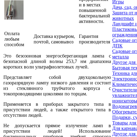
Игры
и в местах
Дача, сад, 
повышенной
Защита от 
бактериальной
животных
активности.
Ландшафт и
Пластиковы
Оплата
ограждения
Доставка курьером,
Гарантия
любым
Садовые ог
почтой, самовывоз
производителя
способом
ДПК
Садовые ог
Это безозоновая энергосберегающая лампа с
металла
безопасной длиной волны 253,7 нм диапазона
Другое для
коротких волн ультрафиолетовых лучей.
Бытовая те
Техника дл
Представляет собой двухцокольную
Электроин
газоразрядную лампу низкого давления и состоит
Климатичес
из стеклянного трубчатого корпуса с
Очистители
токопроводящими цоколями по торцам.
увлажнител
ионизаторы
Применяется в приборах закрытого типа в
Водонагрев
присутствии людей, а также открытого типа в
Обогревате
отсутствии людей.
Подарки, с
Товары для
Не допускается прямое излучение ламп в
Для карнав
присутствии людей! Использование
Другое для
бактерицидных приборов требует строгого