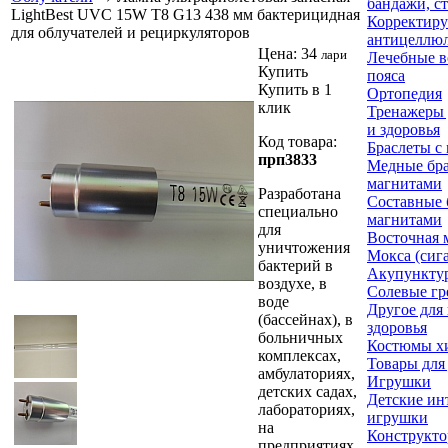
бандажи, с
LightBest UVC 15W T8 G13 438 мм бактерицидная
Корректир
для облучателей и рециркуляторов
антицеллю
Цена:
34
лари
Лечебные в
Купить
пояса
Купить в 1
Ортопедия
клик
Тренажеры 
и здоровья
Код товара:
Браслеты с
прп3833
Медные бра
магнитами
Разработана
Составные 
специально
магнитами
для
Восточная 
уничтожения
Мокса (сиг
бактерий в
Акупункту
воздухе, в
Солевые гр
воде
Другое для
(бассейнах), в
здоровья
больничных
Костюмы х
комплексах,
Товары для
амбулаториях,
Игрушки
детских садах,
Детские ин
лабораториях,
игрушки
на
Конструкт
предприятиях