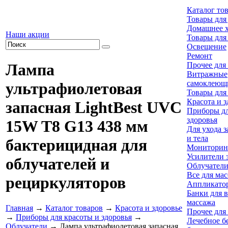
Каталог то
Товары для
Домашнее х
Наши акции
Товары для
Освещение
Ремонт
Прочее для
Лампа
Витражные
самоклеющ
ультрафиолетовая
Товары для
Красота и з
запасная LightBest UVC
Приборы дл
здоровья
15W T8 G13 438 мм
Для ухода з
и тела
бактерицидная для
Мониторинг
Усилители 
облучателей и
Облучател
Все для ма
рециркуляторов
Аппликато
Банки для 
массажа
Главная
→
Каталог товаров
→
Красота и здоровье
Прочее для
→
Приборы для красоты и здоровья
→
Лечебное бе
Облучатели
→ Лампа ультрафиолетовая запасная