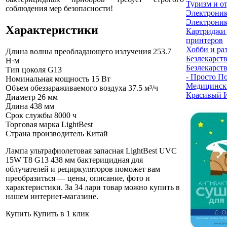
Туризм и о
соблюдения мер безопасности!
Электрони
Электроник
Характеристики
Картриджи 
принтеров
Хобби и ра
Длина волны преобладающего излучения
253.7
Безлекарст
Н·м
Безлекарст
Тип цоколя
G13
- Просто П
Номинальная мощность
15 Вт
Медицинск
Объем обеззараживаемого воздуха
37.5 м³/ч
Красивый 
Диаметр
26 мм
Длина
438 мм
Срок службы
8000 ч
Торговая марка
LightBest
Страна производитель
Китай
Лампа ультрафиолетовая запасная LightBest UVC
15W T8 G13 438 мм бактерицидная для
облучателей и рециркуляторов поможет вам
преобразиться — цены, описание, фото и
характеристики. За 34 лари товар можно купить в
нашем интернет-магазине
.
Купить
Купить в 1 клик