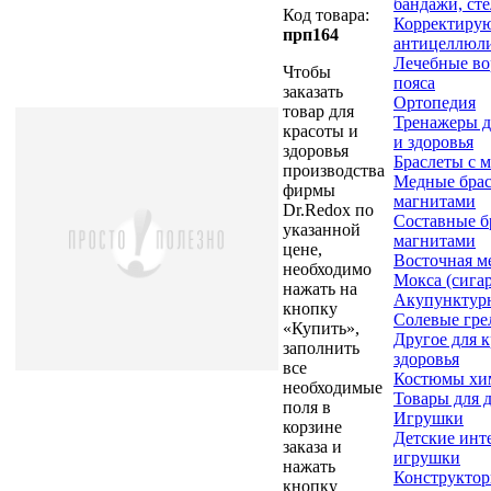
бандажи, ст
Код товара:
Корректиру
прп164
антицеллюл
Лечебные во
Чтобы
пояса
заказать
Ортопедия
товар для
Тренажеры д
красоты и
и здоровья
здоровья
Браслеты с 
производства
Медные брас
фирмы
магнитами
Dr.Redox по
Составные б
указанной
магнитами
цене,
Восточная м
необходимо
Мокса (сига
нажать на
Акупунктур
кнопку
Солевые гре
«Купить»,
Другое для 
заполнить
здоровья
все
Костюмы хи
необходимые
Товары для 
поля в
Игрушки
корзине
Детские инт
заказа и
игрушки
нажать
Конструкто
кнопку