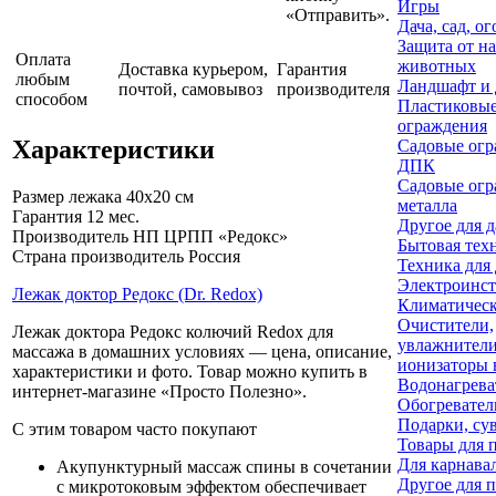
Игры
«Отправить».
Дача, сад, о
Защита от н
Оплата
животных
Доставка курьером,
Гарантия
любым
Ландшафт и 
почтой, самовывоз
производителя
способом
Пластиковые
ограждения
Характеристики
Садовые огр
ДПК
Садовые огр
Размер лежака
40x20 см
металла
Гарантия
12 мес.
Другое для д
Производитель
НП ЦРПП «Редокс»
Бытовая тех
Страна производитель
Россия
Техника для
Электроинс
Лежак доктор Редокс (Dr. Redox)
Климатическ
Очистители,
Лежак доктора Редокс колючий Redox для
увлажнители
массажа в домашних условиях — цена, описание,
ионизаторы 
характеристики и фото. Товар можно купить в
Водонагрева
интернет-магазине «Просто Полезно»
.
Обогревател
Подарки, су
С этим товаром часто покупают
Товары для 
Для карнава
Акупунктурный массаж спины в сочетании
Другое для 
с микротоковым эффектом обеспечивает