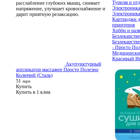
Туризм и от
расслабление глубоких мышц, снимает
Электроник
напряжение, улучшает кровоснабжение и
Электроника
дарит приятную релаксацию.
Картриджи д
принтеров
Хобби и раз
Безлекарстве
Безлекарстве
- Просто По
Медицински
Красивый И
Акупунктурный
аппликатор массажер Просто Полезно
Колючий (Сталь)
51
лари
Купить
Купить в 1 клик