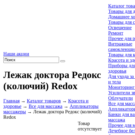
Каталог тов
Товары для 
Домашнее хо
Товары для 
Освещение
Ремонт
Прочее для 
Витражные
самоклеющи
Наши акции
Товары для 
Красота и зд
Приборы для
здоровья
Лежак доктора Редокс
Для ухода за
и тела
(колючий) Redox
Мониторинг 
Усилители з
Облучатели
Главная
→
Каталог товаров
→
Красота и
Все для мас
здоровье
→
Все для массажа
→
Аппликаторы
Аппликатор
массажеры
→ Лежак доктора Редокс (колючий)
Банки для в
Redox
массажа
Товар
Прочее для 
отсутствует
Лечебное бел