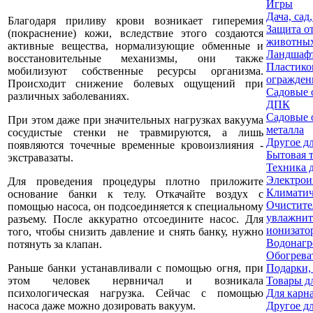
Игры
Дача, сад
Благодаря приливу крови возникает гиперемия
Защита о
(покраснение) кожи, вследствие этого создаются
животны
активные вещества, нормализующие обменные и
Ландшафт
восстановительные механизмы, они также
Пластико
мобилизуют собственные ресурсы организма.
огражден
Происходит снижение болевых ощущений при
Садовые 
различных заболеваниях.
ДПК
Садовые 
При этом даже при значительных нагрузках вакуума
металла
сосудистые стенки не травмируются, а лишь
Другое дл
появляются точечные временные кровоизлияния -
Бытовая 
экстравазаты.
Техника 
Электрои
Для проведения процедуры плотно приложите
Климатич
основание банки к телу. Откачайте воздух с
Очистите
помощью насоса, он подсоединяется к специальному
увлажнит
разъему. После аккуратно отсоедините насос. Для
ионизато
того, чтобы снизить давление и снять банку, нужно
Водонагр
потянуть за клапан.
Обогрева
Раньше банки устанавливали с помощью огня, при
Подарки,
этом человек нервничал и возникала
Товары д
психологическая нагрузка. Сейчас с помощью
Для карн
насоса даже можно дозировать вакуум.
Другое д