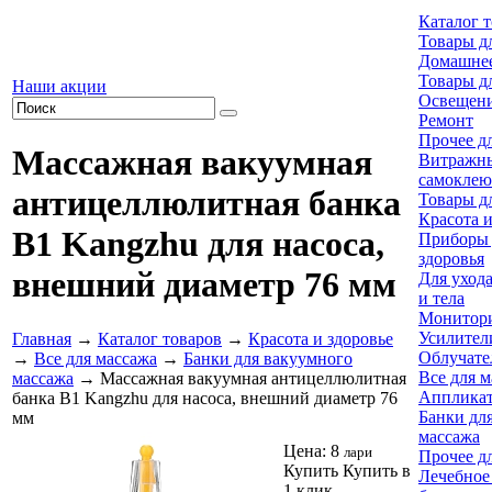
Каталог 
Товары д
Домашнее
Товары д
Наши акции
Освещен
Ремонт
Прочее д
Массажная вакуумная
Витражн
самоклею
антицеллюлитная банка
Товары д
Красота и
B1 Kangzhu для насоса,
Приборы 
здоровья
внешний диаметр 76 мм
Для ухода
и тела
Монитори
Усилител
Главная
→
Каталог товаров
→
Красота и здоровье
Облучате
→
Все для массажа
→
Банки для вакуумного
Все для 
массажа
→ Массажная вакуумная антицеллюлитная
Аппликат
банка B1 Kangzhu для насоса, внешний диаметр 76
Банки дл
мм
массажа
Цена:
8
лари
Прочее д
Купить
Купить в
Лечебное 
1 клик