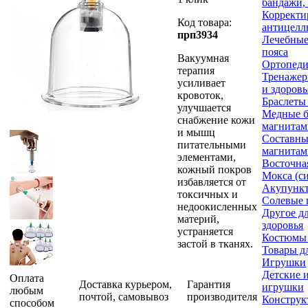
бандажи,
Корректи
Код товара:
антицелл
прп3934
Лечебные
пояса
Вакуумная
Ортопеди
терапия
Тренажер
усиливает
и здоровь
кровоток,
Браслеты
улучшается
Медные б
снабжение кожи
магнитам
и мышц
Составны
питательными
магнитам
элементами,
Восточна
кожный покров
Мокса (с
избавляется от
Акупункт
токсичных и
Солевые 
недоокисленных
Другое д
материй,
здоровья
устраняется
Костюмы
застой в тканях.
Товары д
Игрушки
Детские 
Оплата
Доставка курьером,
Гарантия
игрушки
любым
почтой, самовывоз
производителя
Конструк
способом