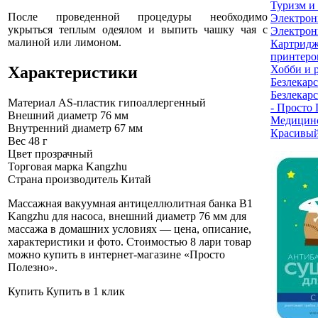
Туризм и
После проведенной процедуры необходимо
Электрон
укрыться теплым одеялом и выпить чашку чая с
Электрон
малиной или лимоном.
Картридж
принтеро
Характеристики
Хобби и 
Безлекарс
Безлекарс
Материал
AS-пластик гипоаллергенный
- Просто
Внешний диаметр
76 мм
Медицинс
Внутренний диаметр
67 мм
Красивый
Вес
48 г
Цвет
прозрачный
Торговая марка
Kangzhu
Страна производитель
Китай
Массажная вакуумная антицеллюлитная банка B1
Kangzhu для насоса, внешний диаметр 76 мм для
массажа в домашних условиях — цена, описание,
характеристики и фото. Стоимостью 8 лари товар
можно купить в интернет-магазине «Просто
Полезно»
.
Купить
Купить в 1 клик