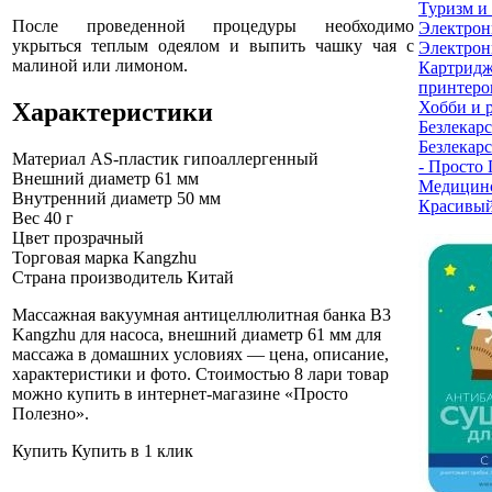
Туризм и
После проведенной процедуры необходимо
Электрон
укрыться теплым одеялом и выпить чашку чая с
Электрон
малиной или лимоном.
Картридж
принтеро
Характеристики
Хобби и 
Безлекарс
Безлекарс
Материал
AS-пластик гипоаллергенный
- Просто
Внешний диаметр
61 мм
Медицинс
Внутренний диаметр
50 мм
Красивый
Вес
40 г
Цвет
прозрачный
Торговая марка
Kangzhu
Страна производитель
Китай
Массажная вакуумная антицеллюлитная банка B3
Kangzhu для насоса, внешний диаметр 61 мм для
массажа в домашних условиях — цена, описание,
характеристики и фото. Стоимостью 8 лари товар
можно купить в интернет-магазине «Просто
Полезно»
.
Купить
Купить в 1 клик