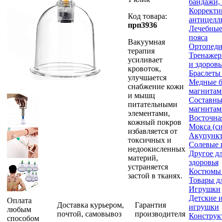
бандажи,
Корректи
Код товара:
антицелл
прп3936
Лечебные
пояса
Вакуумная
Ортопеди
терапия
Тренажер
усиливает
и здоровь
кровоток,
Браслеты
улучшается
Медные б
снабжение кожи
магнитам
и мышц
Составны
питательными
магнитам
элементами,
Восточна
кожный покров
Мокса (с
избавляется от
Акупункт
токсичных и
Солевые 
недоокисленных
Другое д
материй,
здоровья
устраняется
Костюмы
застой в тканях.
Товары д
Игрушки
Детские 
Оплата
Доставка курьером,
Гарантия
игрушки
любым
почтой, самовывоз
производителя
Конструк
способом