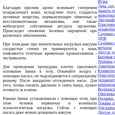
Игры
Дача, сад
Благодаря приливу крови возникает гиперемия
Защита о
(покраснение) кожи, вследствие этого создаются
животны
активные вещества, нормализующие обменные и
Ландшафт
восстановительные механизмы, они также
Пластико
мобилизуют собственные ресурсы организма.
огражден
Происходит снижение болевых ощущений при
Садовые 
различных заболеваниях.
ДПК
Садовые 
При этом даже при значительных нагрузках вакуума
металла
сосудистые стенки не травмируются, а лишь
Другое дл
появляются точечные временные кровоизлияния -
Бытовая 
экстравазаты.
Техника 
Электрои
Для проведения процедуры плотно приложите
Климатич
основание банки к телу. Откачайте воздух с
Очистите
помощью насоса, он подсоединяется к специальному
увлажнит
разъему. После аккуратно отсоедините насос. Для
ионизато
того, чтобы снизить давление и снять банку, нужно
Водонагр
потянуть за клапан.
Обогрева
Раньше банки устанавливали с помощью огня, при
Подарки,
этом человек нервничал и возникала
Товары д
психологическая нагрузка. Сейчас с помощью
Для карн
насоса даже можно дозировать вакуум.
Другое д