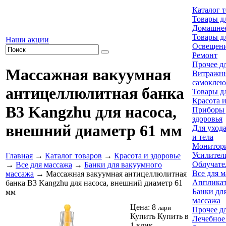
Каталог 
Товары д
Домашнее
Товары д
Наши акции
Освещен
Ремонт
Прочее д
Массажная вакуумная
Витражн
самоклею
антицеллюлитная банка
Товары д
Красота и
B3 Kangzhu для насоса,
Приборы 
здоровья
внешний диаметр 61 мм
Для ухода
и тела
Монитори
Усилител
Главная
→
Каталог товаров
→
Красота и здоровье
Облучате
→
Все для массажа
→
Банки для вакуумного
Все для 
массажа
→ Массажная вакуумная антицеллюлитная
Аппликат
банка B3 Kangzhu для насоса, внешний диаметр 61
Банки дл
мм
массажа
Цена:
8
лари
Прочее д
Купить
Купить в
Лечебное 
1 клик