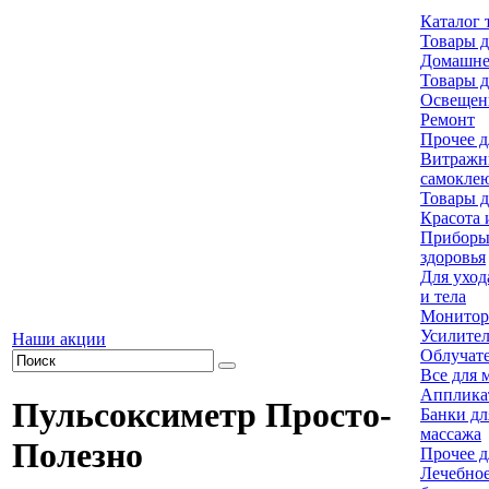
Каталог 
Товары д
Домашне
Товары д
Освещен
Ремонт
Прочее д
Витражн
самокле
Товары д
Красота 
Приборы 
здоровья
Для уход
и тела
Монитор
Усилител
Наши акции
Облучат
Все для 
Апплика
Пульсоксиметр Просто-
Банки дл
массажа
Полезно
Прочее д
Лечебное