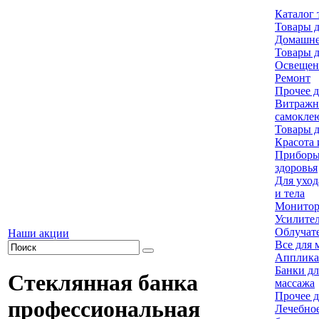
Каталог 
Товары д
Домашне
Товары д
Освещен
Ремонт
Прочее д
Витраж
самокле
Товары д
Красота 
Приборы
здоровья
Для уход
и тела
Монитор
Усилител
Облучат
Наши акции
Все для 
Апплика
Банки дл
Стеклянная банка
массажа
Прочее д
профессиональная
Лечебное