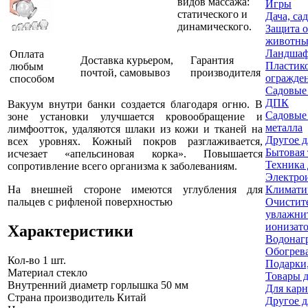
видов массажа:
Игры
статического и
Дача, сад
динамического.
Защита о
животн
Ландшаф
Оплата
Доставка курьером,
Гарантия
Пластик
любым
почтой, самовывоз
производителя
огражде
способом
Садовые
ДПК
Вакуум внутри банки создается благодаря огню. В
Садовые
зоне установки улучшается кровообращение и
металла
лимфоотток, удаляются шлаки из кожи и тканей на
Другое д
всех уровнях. Кожный покров разглаживается,
Бытовая 
исчезает «апельсиновая корка». Повышается
Техника 
сопротивление всего организма к заболеваниям.
Электро
На внешней стороне имеются углубления для
Климати
пальцев с рифленой поверхностью
Очистит
увлажни
ионизато
Характеристики
Водонаг
Обогрев
Кол-во
1 шт.
Подарки,
Материал
стекло
Товары д
Внутренний диаметр горлышка
50 мм
Для карн
Страна производитель
Китай
Другое д