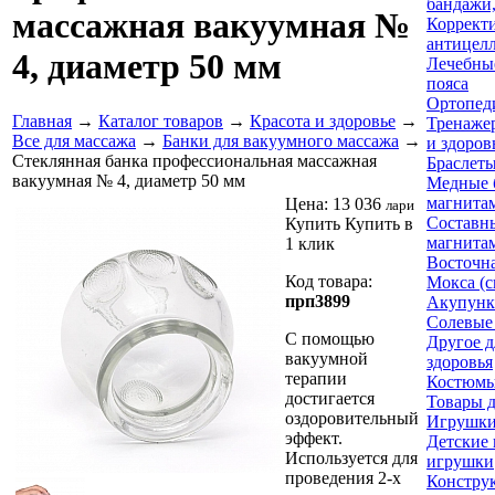
бандажи,
массажная вакуумная №
Коррект
антицел
4, диаметр 50 мм
Лечебны
пояса
Ортопед
Главная
→
Каталог товаров
→
Красота и здоровье
→
Тренаже
Все для массажа
→
Банки для вакуумного массажа
→
и здоров
Стеклянная банка профессиональная массажная
Браслеты
вакуумная № 4, диаметр 50 мм
Медные 
магнита
Цена:
13 036
лари
Составны
Купить
Купить в
магнита
1 клик
Восточн
Код товара:
Мокса (с
прп3899
Акупунк
Солевые
С помощью
Другое д
вакуумной
здоровья
терапии
Костюмы
достигается
Товары д
оздоровительный
Игрушк
эффект.
Детские
Используется для
игрушки
проведения 2-х
Констру