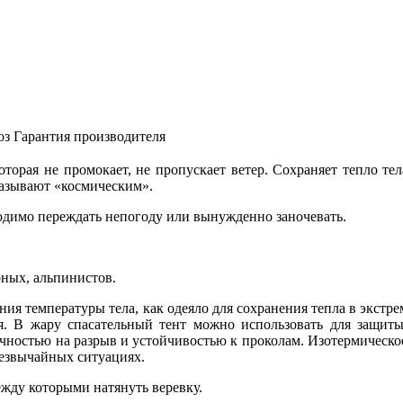
оз
Гарантия производителя
торая не промокает, не пропускает ветер. Сохраняет тепло тел
называют «космическим».
ходимо переждать непогоду или вынужденно заночевать.
рных, альпинистов.
ия температуры тела, как одеяло для сохранения тепла в экстр
. В жару спасательный тент можно использовать для защиты
чностью на разрыв и устойчивостью к проколам. Изотермическое 
резвычайных ситуациях.
ежду которыми натянуть веревку.