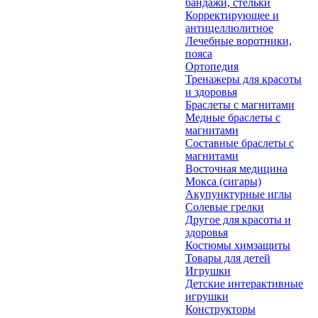
бандажи, стельки
Корректирующее и
антицеллюлитное
Лечебные воротники,
пояса
Ортопедия
Тренажеры для красоты
и здоровья
Браслеты с магнитами
Медные браслеты с
магнитами
Составные браслеты с
магнитами
Восточная медицина
Мокса (сигары)
Акупунктурные иглы
Солевые грелки
Другое для красоты и
здоровья
Костюмы химзащиты
Товары для детей
Игрушки
Детские интерактивные
игрушки
Конструкторы