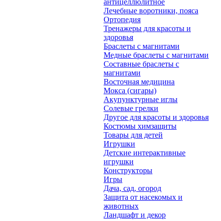
антицеллюлитное
Лечебные воротники, пояса
Ортопедия
Тренажеры для красоты и
здоровья
Браслеты с магнитами
Медные браслеты с магнитами
Составные браслеты с
магнитами
Восточная медицина
Мокса (сигары)
Акупунктурные иглы
Солевые грелки
Другое для красоты и здоровья
Костюмы химзащиты
Товары для детей
Игрушки
Детские интерактивные
игрушки
Конструкторы
Игры
Дача, сад, огород
Защита от насекомых и
животных
Ландшафт и декор