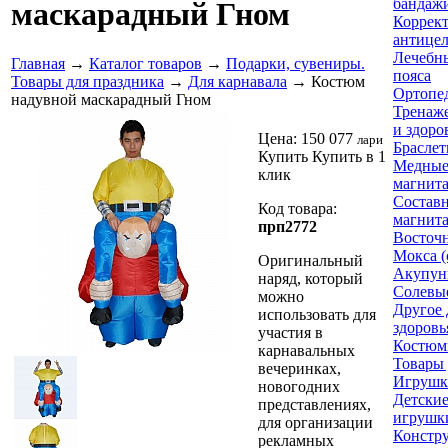
бандажи
маскарадный Гном
Коррек
антице
Лечебн
Главная
→
Каталог товаров
→
Подарки, сувениры.
пояса
Товары для праздника
→
Для карнавала
→ Костюм
Ортопе
надувной маскарадный Гном
Тренаже
и здоро
Цена:
150 077
лари
Браслет
Купить
Купить в 1
Медные
клик
магнит
Составн
Код товара:
магнит
прп2772
Восточ
Мокса (
Оригинальный
Акупун
наряд, который
Солевы
можно
Другое 
использовать для
здоровь
участия в
Костюм
карнавальных
Товары 
вечеринках,
Игрушк
новогодних
Детски
представлениях,
игрушк
для организации
Констр
рекламных