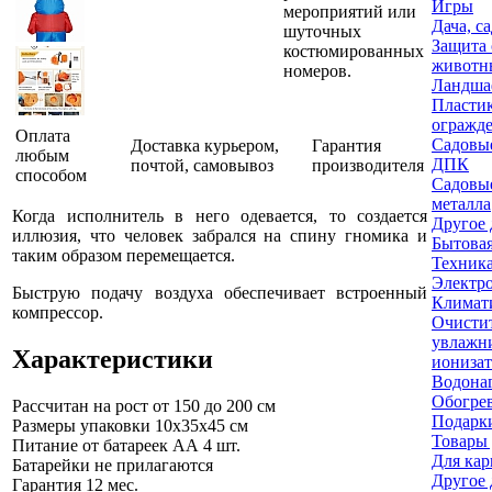
Игры
мероприятий или
Дача, с
шуточных
Защита 
костюмированных
животн
номеров.
Ландша
Пласти
огражд
Оплата
Садовые
Доставка курьером,
Гарантия
любым
ДПК
почтой, самовывоз
производителя
способом
Садовые
металла
Когда исполнитель в него одевается, то создается
Другое 
иллюзия, что человек забрался на спину гномика и
Бытовая
таким образом перемещается.
Техника
Электр
Быструю подачу воздуха обеспечивает встроенный
Климати
компрессор.
Очисти
увлажн
Характеристики
ионизат
Водона
Обогре
Рассчитан на рост
от 150 до 200 см
Подарки
Размеры упаковки
10x35x45 см
Товары 
Питание
от батареек АА 4 шт.
Для кар
Батарейки не прилагаются
Другое 
Гарантия
12 мес.