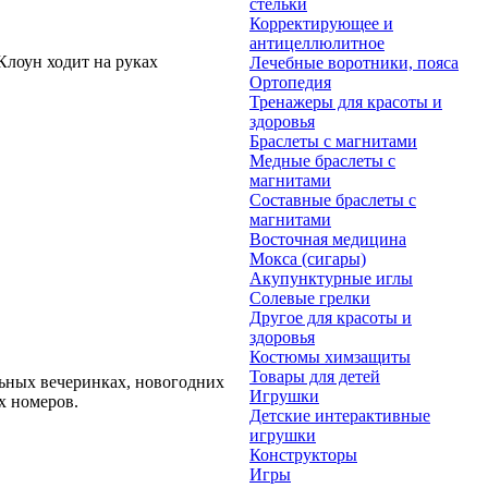
стельки
Корректирующее и
антицеллюлитное
лоун ходит на руках
Лечебные воротники, пояса
Ортопедия
Тренажеры для красоты и
здоровья
Браслеты с магнитами
Медные браслеты с
магнитами
Составные браслеты с
магнитами
Восточная медицина
Мокса (сигары)
Акупунктурные иглы
Солевые грелки
Другое для красоты и
здоровья
Костюмы химзащиты
Товары для детей
льных вечеринках, новогодних
Игрушки
х номеров.
Детские интерактивные
игрушки
Конструкторы
Игры