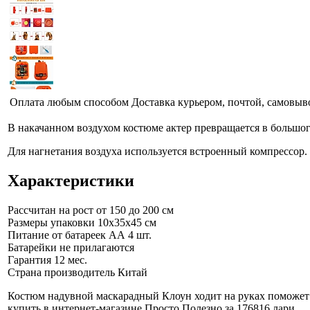
Оплата любым способом
Доставка курьером, почтой, самовыв
В накачанном воздухом костюме актер превращается в большого
Для нагнетания воздуха используется встроенный компрессор.
Характеристики
Рассчитан на рост
от 150 до 200 см
Размеры упаковки
10x35x45 см
Питание
от батареек АА 4 шт.
Батарейки не прилагаются
Гарантия
12 мес.
Страна производитель
Китай
Костюм надувной маскарадный Клоун ходит на руках поможет 
купить в интернет-магазине Просто Полезно за 176816 лари
.