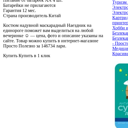
Питание
от батареек АА 4 шт.
Туризм 
Батарейки не прилагаются
Электр
Гарантия
12 мес.
Электро
Страна производитель
Китай
Картри
принте
Костюм надувной маскарадный Наездник на
Хобби и
единороге поможет вам выделиться на любой
Безлека
вечеринке ☺ — цена, фото и описание указаны на
Безлека
сайте. Товар можно купить в интернет-магазине
- Прост
Просто Полезно за 146734 лари
.
Медици
Красив
Купить
Купить в 1 клик