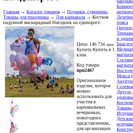
бандажи
Коррек
Главная
→
Каталог товаров
→
Подарки, сувениры.
антице
Товары для праздника
→
Для карнавала
→ Костюм
Лечебн
надувной маскарадный Наездник на единороге
пояса
Ортопе
Тренаже
и здоро
Браслет
Цена:
146 734
лари
Медные
Купить
Купить в 1
магнит
клик
Составн
Код товара:
магнит
прп2467
Восточ
Мокса (
Оригинальное
Акупун
изделие, которое
Солевы
можно
Другое 
использовать для
здоровь
участия в
Костюм
карнавальных
Товары 
вечеринках,
Игрушк
новогодних
Детски
представлениях,
игрушк
для организации
Констр