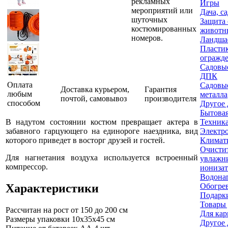
рекламных
Игры
мероприятий или
Дача, с
шуточных
Защита 
костюмированных
животн
номеров.
Ландша
Пласти
огражд
Садовые
ДПК
Оплата
Садовые
Доставка курьером,
Гарантия
любым
металла
почтой, самовывоз
производителя
способом
Другое 
Бытовая
В надутом состоянии костюм превращает актера в
Техника
забавного гарцующего на единороге наездника, вид
Электр
которого приведет в восторг друзей и гостей.
Климати
Очисти
Для нагнетания воздуха используется встроенный
увлажн
компрессор.
ионизат
Водона
Характеристики
Обогре
Подарки
Товары 
Рассчитан на рост
от 150 до 200 см
Для кар
Размеры упаковки
10x35x45 см
Другое 