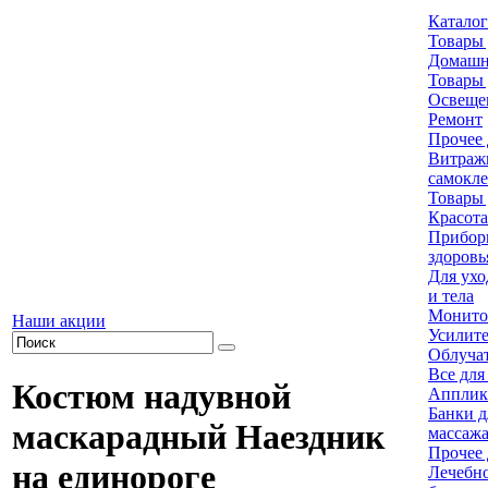
Каталог
Товары 
Домашн
Товары 
Освеще
Ремонт
Прочее 
Витраж
самокл
Товары 
Красота
Приборы
здоровь
Для ухо
и тела
Монито
Наши акции
Усилите
Облуча
Все для
Костюм надувной
Апплик
Банки д
маскарадный Наездник
массаж
Прочее 
на единороге
Лечебно