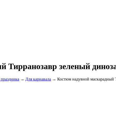
й Тирранозавр зеленый диноз
 праздника
→
Для карнавала
→ Костюм надувной маскарадный Т