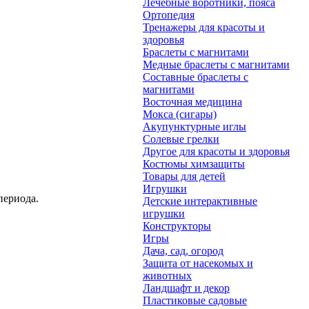
Лечебные воротники, пояса
Ортопедия
Тренажеры для красоты и
здоровья
Браслеты с магнитами
Медные браслеты с магнитами
Составные браслеты с
магнитами
Восточная медицина
Мокса (сигары)
Акупунктурные иглы
Солевые грелки
Другое для красоты и здоровья
Костюмы химзащиты
Товары для детей
Игрушки
периода.
Детские интерактивные
игрушки
Конструкторы
Игры
Дача, сад, огород
Защита от насекомых и
животных
Ландшафт и декор
Пластиковые садовые