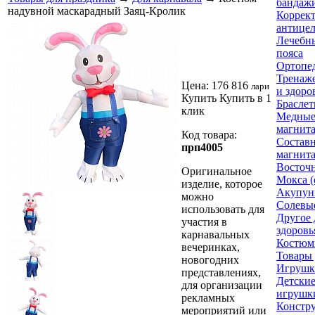
бандажи
надувной маскарадный Заяц-Кролик
Коррек
антице
Лечебн
пояса
Ортопе
Тренаже
Цена:
176 816
лари
и здоро
Купить
Купить в 1
Браслет
клик
Медные
магнит
Код товара:
Составн
прп4005
магнит
Восточ
Оригинальное
Мокса (
изделие, которое
Акупун
можно
Солевы
использовать для
Другое 
участия в
здоровь
карнавальных
Костюм
вечеринках,
Товары 
новогодних
Игрушк
представлениях,
Детски
для организации
игрушк
рекламных
Констр
мероприятий или