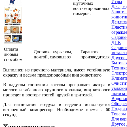
Игры
шуточных
Дача, с
костюмированных
Защита 
номеров.
животн
Ландша
Пласти
огражд
Садовые
ДПК
Садовые
Оплата
Доставка курьером,
Гарантия
металла
любым
почтой, самовывоз
производителя
Другое 
способом
Бытовая
Техника
Выполнен из прочного материала, имеет устойчивую
Электр
окраску и весьма правдоподобный вид животного.
Климати
Очисти
В надутом состоянии костюм превращает актера в
увлажн
милого и забавного крупного кролика, вид которого
ионизат
приведет в восторг гостей, друзей и зрителей.
Водона
Обогре
Для нагнетания воздуха в изделии используется
Подарки
встроенный компрессор. Необходимое время - 60
Товары 
секунд.
Для кар
Другое 
Характеристики