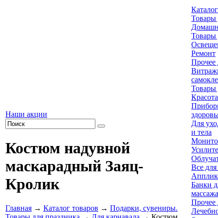
Каталог
Товары 
Домашн
Товары 
Освеще
Ремонт
Прочее 
Витраж
самокл
Товары 
Красота
Приборы
Наши акции
здоровь
Для ухо
и тела
Монито
Костюм надувной
Усилите
Облуча
маскарадный Заяц-
Все для
Апплик
Кролик
Банки д
массаж
Прочее 
Главная
→
Каталог товаров
→
Подарки, сувениры.
Лечебно
Товары для праздника
→
Для карнавала
→ Костюм