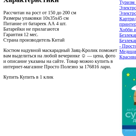
Туризм 
Электр
Рассчитан на рост
от 150 до 200 см
Электро
Размеры упаковки
10x35x45 см
Картри
Питание от батареек
АА 4 шт.
принте
Батарейки не прилагаются
Хобби и
Гарантия
12 мес.
Безлека
Страна производитель
Китай
Безлека
- Прост
Костюм надувной маскарадный Заяц-Кролик поможет
Медици
вам выделиться на любой вечеринке ☺ — цена, фото
Красив
и описание указаны на сайте. Товар можно купить в
интернет-магазине Просто Полезно за 176816 лари
.
Купить
Купить в 1 клик