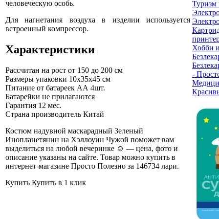
человеческую особь.
Туризм 
Электр
Для нагнетания воздуха в изделии используется
Электро
встроенный компрессор.
Картри
принте
Характеристики
Хобби и
Безлека
Безлека
Рассчитан на рост
от 150 до 200 см
- Прост
Размеры упаковки
10x35x45 см
Медици
Питание
от батареек АА 4шт.
Красив
Батарейки не прилагаются
Гарантия
12 мес.
Страна производитель
Китай
Костюм надувной маскарадный Зеленый
Инопланетянин на Хэллоуин Чужой поможет вам
выделиться на любой вечеринке ☺ — цена, фото и
описание указаны на сайте. Товар можно купить в
интернет-магазине Просто Полезно за 146734 лари
.
Купить
Купить в 1 клик