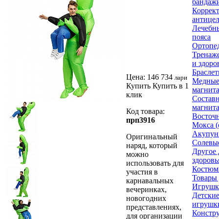
бандажи
Коррек
антице
Лечебн
пояса
Ортопе
Тренаже
и здоро
Браслет
Цена:
146 734
лари
Медные
Купить
Купить в 1
магнит
клик
Составн
магнит
Код товара:
Восточ
прп3916
Мокса (
Акупун
Оригинальный
Солевы
наряд, который
Другое 
можно
здоровь
использовать для
Костюм
участия в
Товары 
карнавальных
Игрушк
вечеринках,
Детски
новогодних
игрушк
представлениях,
Констр
для организации