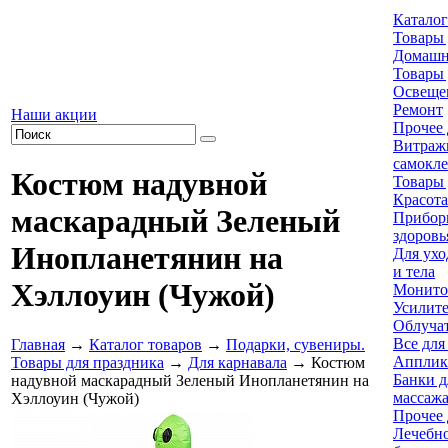
Каталог
Товары 
Домашн
Товары 
Освеще
Ремонт
Наши акции
Прочее 
Витраж
самокл
Костюм надувной
Товары 
Красота
маскарадный Зеленый
Приборы
здоровь
Инопланетянин на
Для ухо
и тела
Хэллоуин (Чужой)
Монито
Усилите
Облуча
Все для
Главная
→
Каталог товаров
→
Подарки, сувениры.
Апплик
Товары для праздника
→
Для карнавала
→ Костюм
Банки д
надувной маскарадный Зеленый Инопланетянин на
массаж
Хэллоуин (Чужой)
Прочее 
Лечебно