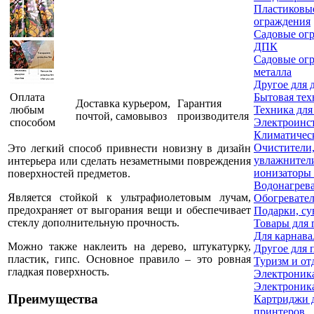
Пластиковы
ограждения
Садовые огр
ДПК
Садовые огр
металла
Другое для 
Оплата
Бытовая тех
Доставка курьером,
Гарантия
любым
Техника для
почтой, самовывоз
производителя
способом
Электроинс
Климатичес
Очистители
Это легкий способ привнести новизну в дизайн
увлажнител
интерьера или сделать незаметными повреждения
ионизаторы 
поверхностей предметов.
Водонагрев
Является стойкой к ультрафиолетовым лучам,
Обогревате
предохраняет от выгорания вещи и обеспечивает
Подарки, су
стеклу дополнительную прочность.
Товары для 
Для карнава
Можно также наклеить на дерево, штукатурку,
Другое для 
пластик, гипс. Основное правило – это ровная
Туризм и от
гладкая поверхность.
Электроник
Электроника
Преимущества
Картриджи 
принтеров