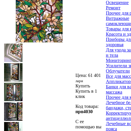
Освещение
Ремонт
Прочее для 
Витражные
самоклеющи
Товары для 
Красота и з
Приборы для
здоровья
Для ухода з
и тела
Мониторинг
Усилители з
Облучатели
Цена:
61 401
Все для мас
лари
Аппликатор
Купить
Банки для в
Купить в 1
массажа
клик
Прочее для 
Лечебное бе
Код товара:
бандажи, ст
прп4030
Корректиру
антицеллюл
С ее
Лечебные в
помощью вы
пояса