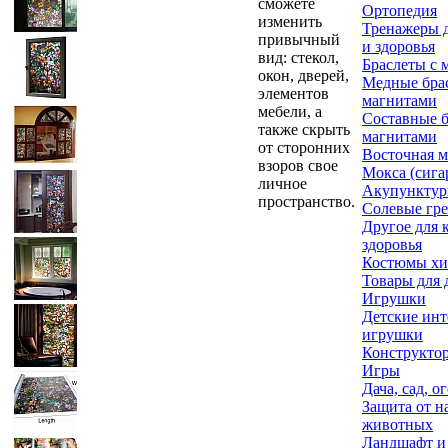
сможете
Ортопедия
изменить
Тренажеры д
привычный
и здоровья
вид: стекол,
Браслеты с 
окон, дверей,
Медные бра
элементов
магнитами
мебели, а
Составные б
также скрыть
магнитами
от сторонних
Восточная 
взоров свое
Мокса (сига
личное
Акупунктур
пространство.
Солевые гр
Другое для 
здоровья
Костюмы х
Товары для 
Игрушки
Детские ин
игрушки
Конструкто
Игры
Дача, сад, о
Защита от н
животных
Ландшафт и