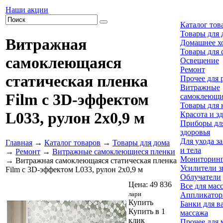
Наши акции
Каталог тов
Товары для 
Витражная
Домашнее х
Товары для 
самоклеющаяся
Освещение
Ремонт
статическая пленка
Прочее для 
Витражные
Film с 3D-эффектом
самоклеющи
Товары для 
L033, рулон 2х0,9 м
Красота и з
Приборы для
здоровья
Для ухода з
Главная
→
Каталог товаров
→
Товары для дома
и тела
→
Ремонт
→
Витражные самоклеющиеся пленки
Мониторинг
→ Витражная самоклеющаяся статическая пленка
Усилители з
Film с 3D-эффектом L033, рулон 2х0,9 м
Облучатели
Цена:
49 836
Все для мас
лари
Аппликатор
Купить
Банки для в
Купить в 1
массажа
клик
Прочее для 