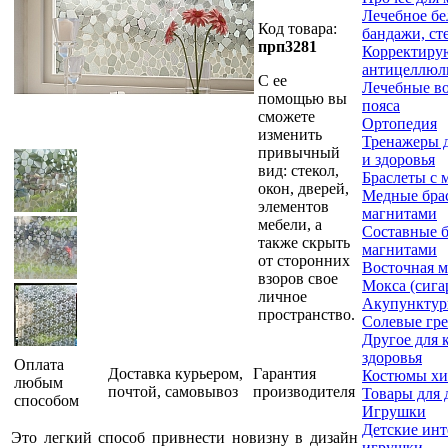
Лечебное бе
Код товара:
бандажи, ст
прп3281
Корректиру
антицеллюл
С ее
Лечебные в
помощью вы
пояса
сможете
Ортопедия
изменить
Тренажеры д
привычный
и здоровья
вид: стекол,
Браслеты с 
окон, дверей,
Медные бра
элементов
магнитами
мебели, а
Составные б
также скрыть
магнитами
от сторонних
Восточная 
взоров свое
Мокса (сига
личное
Акупунктур
пространство.
Солевые гр
Другое для 
здоровья
Оплата
Доставка курьером,
Гарантия
Костюмы х
любым
почтой, самовывоз
производителя
Товары для 
способом
Игрушки
Детские ин
Это легкий способ привнести новизну в дизайн
игрушки