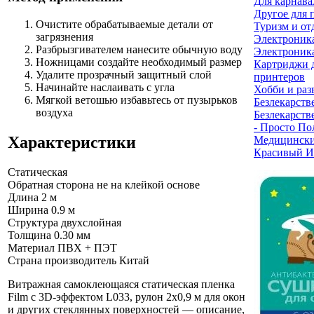
Для карнава
Другое для 
Очистите обрабатываемые детали от
Туризм и от
загрязнения
Электроник
Разбрызгивателем нанесите обычную воду
Электроника
Ножницами создайте необходимый размер
Картриджи 
Удалите прозрачный защитный слой
принтеров
Начинайте наслаивать с угла
Хобби и раз
Мягкой ветошью избавьтесь от пузырьков
Безлекарств
воздуха
Безлекарств
- Просто По
Характеристики
Медицински
Красивый И
Статическая
Обратная сторона не на клейкой основе
Длина
2 м
Ширина
0.9 м
Структура
двухслойная
Толщина
0.30 мм
Материал
ПВХ + ПЭТ
Страна производитель
Китай
Витражная самоклеющаяся статическая пленка
Film с 3D-эффектом L033, рулон 2х0,9 м для окон
и других стеклянных поверхностей — описание,