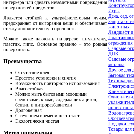
интерьера или сделать незаметными повреждения
Конструкто
поверхностей предметов.
Игры
Дача, сад, о
Является стойкой к ультрафиолетовым лучам,
Защита от н
предохраняет от выгорания вещи и обеспечивает
животных
стеклу дополнительную прочность.
Ландшафт и
Пластиковы
Можно также наклеить на дерево, штукатурку,
ограждения
пластик, гипс. Основное правило – это ровная
Садовые огр
поверхность.
ДПК
Садовые огр
Преимущества
металла
Другое для 
Отсутствие клея
Бытовая тех
Простота установки и снятия
Техника для
Возможность повторного использования
Электроинс
Влагостойкая
Климатичес
Можно мыть бытовыми моющими
Очистители
средствами, кроме, содержащих ацетон,
увлажнител
бензин и нитроразбавители
ионизаторы 
Долговечная
Водонагрев
С течением времени не отстает
Обогревате
Экологически чистая
Подарки, су
Товары для 
Метод применения