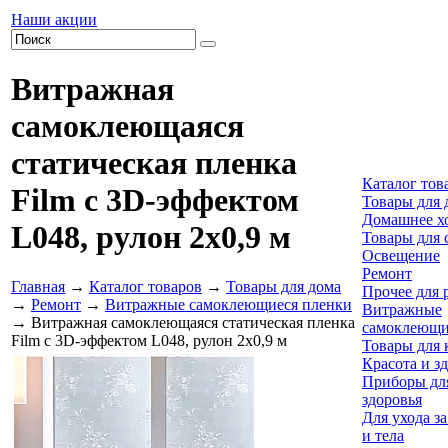
Наши акции
Витражная
самоклеющаяся
статическая пленка
Каталог тов
Film с 3D-эффектом
Товары для 
Домашнее х
L048, рулон 2х0,9 м
Товары для 
Освещение
Ремонт
Главная
→
Каталог товаров
→
Товары для дома
Прочее для 
→
Ремонт
→
Витражные самоклеющиеся пленки
Витражные
→ Витражная самоклеющаяся статическая пленка
самоклеющи
Film с 3D-эффектом L048, рулон 2х0,9 м
Товары для 
Красота и з
Приборы для
здоровья
Для ухода з
и тела