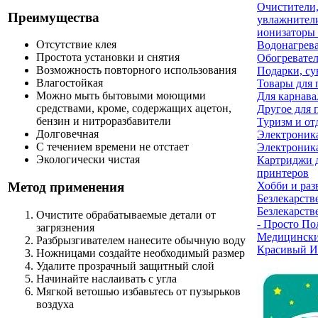
Очистители
Преимущества
увлажнител
ионизаторы 
Отсутствие клея
Водонагрев
Простота установки и снятия
Обогревате
Возможность повторного использования
Подарки, су
Влагостойкая
Товары для 
Можно мыть бытовыми моющими
Для карнава
средствами, кроме, содержащих ацетон,
Другое для 
бензин и нитроразбавители
Туризм и от
Долговечная
Электроник
С течением времени не отстает
Электроника
Экологически чистая
Картриджи 
принтеров
Хобби и раз
Метод применения
Безлекарств
Безлекарств
Очистите обрабатываемые детали от
- Просто По
загрязнения
Медицински
Разбрызгивателем нанесите обычную воду
Красивый И
Ножницами создайте необходимый размер
Удалите прозрачный защитный слой
Начинайте наслаивать с угла
Мягкой ветошью избавьтесь от пузырьков
воздуха