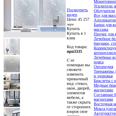
Мониторинг
Усилители з
Посмотреть
Облучатели
видео
Все для мас
Цена:
45 257
Аппликатор
лари
Банки для в
Купить
массажа
Купить в 1
Прочее для 
клик
Лечебное бе
бандажи, ст
Код товара:
Корректиру
прп3335
антицеллюл
Лечебные в
С ее
пояса
помощью вы
Ортопедия
сможете
Тренажеры д
изменить
и здоровья
привычный
Браслеты с 
вид: стекол,
Медные бра
окон, дверей,
магнитами
элементов
Составные б
мебели, а
магнитами
также скрыть
Восточная 
от сторонних
Мокса (сига
взоров свое
Акупунктур