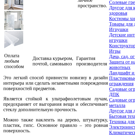
личное
Солевые гр
пространство.
Другое для 
здоровья
Костюмы х
Товары для 
Игрушки
Детские ин
игрушки
Конструкто
Игры
Оплата
Дача, сад, о
Доставка курьером,
Гарантия
любым
Защита от н
почтой, самовывоз
производителя
способом
животных
Ландшафт и
Это легкий способ привнести новизну в дизайн
Пластиковы
интерьера или сделать незаметными повреждения
ограждения
поверхностей предметов.
Садовые огр
ДПК
Является стойкой к ультрафиолетовым лучам,
Садовые огр
предохраняет от выгорания вещи и обеспечивает
металла
стеклу дополнительную прочность.
Другое для 
Бытовая тех
Можно также наклеить на дерево, штукатурку,
Техника для
пластик, гипс. Основное правило – это ровная
Электроинс
поверхность.
Климатичес