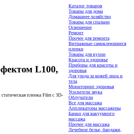
Каталог товаров
Товары для дома
Домашнее хозяйство
Товары для спальни
Освещение
Ремонт
Прочее для ремонта
Витражные самоклеющиеся
пленки
Товары для кухни
Красота и здоровье
Приборы для красоты и
ффектом L100,
здоровья
Для ухода за кожей лица и
тела
Мониторинг здоровья
Усилители звука
татическая пленка Film с 3D-
Облучатели
Все для массажа
Аппликаторы массажеры
Банки для вакуумного
массажа
Прочее для массажа
Лечебное белье, бандажи,