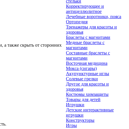
стельки
Корректирующее и
антицеллюлитное
Лечебные воротники, пояса
Ортопедия
Тренажеры для красоты и
здоровья
Браслеты с магнитами
Медные браслеты с
, а также скрыть от сторонних
магнитами
Составные браслеты с
магнитами
Восточная медицина
Мокса (сигары)
Акупунктурные иглы
Солевые грелки
Другое для красоты и
здоровья
Костюмы химзащиты
Товары для детей
Игрушки
Детские интерактивные
игрушки
Конструкторы
ть.
Игры