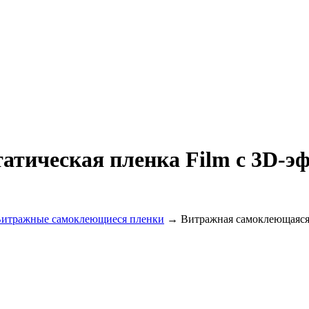
тическая пленка Film с 3D-э
итражные самоклеющиеся пленки
→ Витражная самоклеющаяся с